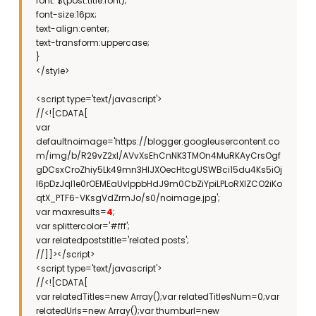
font: $(post.title.font);
font-size:16px;
text-align:center;
text-transform:uppercase;
}
</style>
<script type='text/javascript'>
//<![CDATA[
var
defaultnoimage='https://blogger.googleusercontent.co
m/img/b/R29vZ2xl/AVvXsEhCnNK3TMOn4MuRKAyCrsOgf
gDCsxCroZhiy5Lk49mn3HIJXOecHtcgUSWBci15du4Ks5iOj
l6pDzJql1e0rOEMEaUvlppbHdJ9m0CbZiYpiLPLoRXlZCO2iKo
qtX_PTF6-VKsgVdZrmJo/s0/noimage.jpg';
var maxresults=
4
;
var splittercolor='#fff';
var relatedpoststitle='related posts';
//]]></script>
<script type='text/javascript'>
//<![CDATA[
var relatedTitles=new Array();var relatedTitlesNum=0;var
relatedUrls=new Array();var thumburl=new