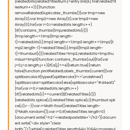
{relatedUrls[relatedTitlesNum]=entry.link[k].href;relatedTit
lesNum++}}}}function
removeRelatedDuplicates_thumbs(){var tmp=new
Array(0);var tmp2=new Array(0);var tmp3=new
Array(0);for(var i=0;i<relatedUrls.length;i++)
{if(!contains_thumbs(tmp,relatedUrls[i]))
{tmp.length+=1;tmp[tmp.length-
1]=relatedUrls[i];tmp2.length+=1;tmp3.length+=1;tmp2[t
mp2.length-1]=relatedTitles[i];tmp3[tmp3.length-
1]=thumburl[i]}}relatedTitles=tmp2;relatedUrls=tmp;thu
mburl=tmp3}function contains_thumbs(a,e){for(var
j=0;j<a.length;j++){if(a[j]==e){return true}}return
false}function printRelatedLabels_thumbs(current){var
splitbarcolor;if(typeof(splittercolor)!=='undefined')
{splitbarcolor=splittercolor}else{splitbarcolor="#d4eaf2"
}for(var i=0;i<relatedUrls.length;i++)
{if((relatedUrls[i]==current)||(!relatedTitles[i]))
{relatedUrls.splice(i,1);relatedTitles.splice(i,1);thumburl.spli
ce(i,1);i--}}var r=Math.floor((relatedTitles.length-
1)*Math.random());var i=0;if(relatedTitles.length>0)
{document.write('<h2>'+relatedpoststitle+'</h2>')}docum
ent.write('<div style="clear:
both;"/>');while(i<relatedTitles.length&&i<20&&i<maxresul