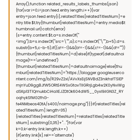
Array();function related_results_labels_thumbs(json)
{for(var i=0;i<json.feed.entry.length;i++){var
entry=json.feed.entry[i];relatedTitles[relatedTitlesNum]=e
ntry.title.$t;try{thumburl[relatedTitlesNum]=entry.media$t
humbnail.url}catch(error)
{s=entry.content.$t;a=s.indexOf("
<img");b=s.indexOf("src=\"",a);c=s.indexOf("\"",b+5);d=s.
substr(b+5,c-b-5);if((a!=-1)&&(b!=-1)&&(c!=-1)&&(d!=""))
{thumburl[relatedTitlesNum]=d}else{if(typeof(defaultnoi
mage)!=='undefined')
{thumburl[relatedTitlesNum]=defaultnoimage}else{thu
mburl[relatedTitlesNum]="https://blogger.googleuserco
ntent.com/img/b/R29vZ2xl/AVvXsEijSNVBdZ3nikhsfTSlEP
mjnYuD9ggBJfW5ORtE4WSxGtovTIIGRrjLgb4w2K0yNviWg
dSKp13T1QmukbCiHaXEJZDtOk604dW5__0yxI9iIGN3Z_RY
oqhykSfMG2fhG-
fe4NMbeos4DtA/s400/noimage.png"}}}if(relatedTitles[rel
atedTitlesNum].length>35)
{relatedTitles[relatedTitlesNum]=relatedTitles[relatedTitle
sNum].substring(0,35)+"..."}for(var
k=0;k<entry.link.length;k++)
{if(entry.link[k].rel=='alternate')