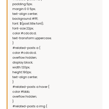
padding:5px;
margin:0 0 5px;
text-align:center;
background:#fff;
font: $(post.title.font);
font-size:22px;
color:#cdcdcd;
text-transform:uppercase;
}
#related-posts a {
color:#cdcdcd;
overflow:hidden;
display:block;
width:120px;
height:190px;
text-align:center;
}
#related-posts a:hover {
color:#bbb;
overflow:hidden;
}
#related-posts a img {