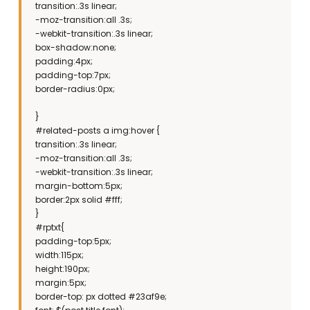
transition:.3s linear;
-moz-transition:all .3s;
-webkit-transition:.3s linear;
box-shadow:none;
padding:4px;
padding-top:7px;
border-radius:0px;
}
#related-posts a img:hover {
transition:.3s linear;
-moz-transition:all .3s;
-webkit-transition:.3s linear;
margin-bottom:5px;
border:2px solid #fff;
}
#rptxt{
padding-top:5px;
width:115px;
height:190px;
margin:5px;
border-top: px dotted #23af9e;