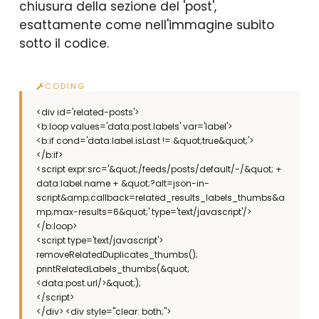
chiusura della sezione del 'post',
esattamente come nell'immagine subito
sotto il codice.
<div id='related-posts'>
<b:loop values='data:post.labels' var='label'>
<b:if cond='data:label.isLast != &quot;true&quot;'>
</b:if>
<script expr:src='&quot;/feeds/posts/default/-/&quot; +
data:label.name + &quot;?alt=json-in-
script&amp;callback=related_results_labels_thumbs&a
mp;max-results=6&quot;' type='text/javascript'/>
</b:loop>
<script type='text/javascript'>
removeRelatedDuplicates_thumbs();
printRelatedLabels_thumbs(&quot;
<data:post.url/>&quot;);
</script>
</div> <div style="clear: both;">