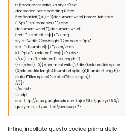
ts){document.write('<a style="text-
decoration:none;padding:0 5px
5px;float:left;');if(i!=0)document.write('border-left:solid
0.5px '+splitbarcolor+';"');else
document.write('"');document.write('
href="'+relatedUrls[r]+'"><img
style="width:72px;height:72px;border:0px;"
src="'+thumburl[r]+'"/><br/><div
id="rptxt">'+relatedTitles[r]+'</div>
</a>');i++;if(r<relatedTitles.length-1)
{r++}else{r=0}}document.write('</div>');relatedUrls.splice
(0,relatedUrls.length);thumburl.splice(0,thumburl.length);r
elatedTitles.splice(0,relatedTitles.length)}
//]]>
</script>
<script
src='http://ajax.googleapis.com/ajax/libs/jquery/1.6.3/j
query.min.js' type='text/javascript'/>
Infine, incollate questo codice prima della