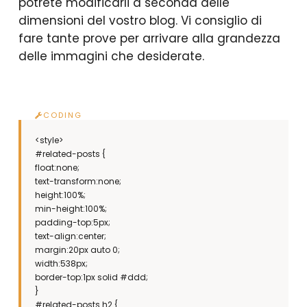
potrete modificarli a seconda delle
dimensioni del vostro blog. Vi consiglio di
fare tante prove per arrivare alla grandezza
delle immagini che desiderate.
<style>
#related-posts {
float:none;
text-transform:none;
height:100%;
min-height:100%;
padding-top:5px;
text-align:center;
margin:20px auto 0;
width:538px;
border-top:1px solid #ddd;
}
#related-posts h2 {