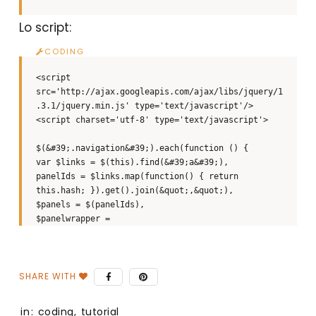
#datacontent .panels {
Lo script:
overflow: hidden;
margin-bottom:20px;
border:1px dashed #ee7f90;
width:98%;
<script
}
src='http://ajax.googleapis.com/ajax/libs/jquery/1
.3.1/jquery.min.js' type='text/javascript'/>
#datacontent .panelsInner {
<script charset='utf-8' type='text/javascript'>
overflow: hidden;
}
$(&#39;.navigation&#39;).each(function () {
var $links = $(this).find(&#39;a&#39;),
#datacontent .panel {
panelIds = $links.map(function() { return
padding: 10px 5px;
this.hash; }).get().join(&quot;,&quot;),
color: $(body.text.color);
$panels = $(panelIds),
background:#fff;
$panelwrapper =
font-size: 12px;
$panels.filter(&#39;:first&#39;).parent(),
font-weight: normal;
delay = 500,
margin:0;
heightOffset = 20; // we could add margin-top +
}
margin-bottom + padding-top + padding-bottom of
$panelwrapper
.panel a img {
in:
coding
,
tutorial
background: none repeat scroll 0 0 #F8F7F1;