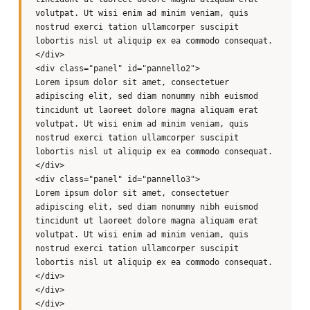
solid #ee7f90; border-left: 1px solid #ee7f90;
volutpat. Ut wisi enim ad minim veniam, quis
border-right: 1px solid #ee7f90; border-bottom:
nostrud exerci tation ullamcorper suscipit
none; text-decoration: none; -moz-border-radius:
lobortis nisl ut aliquip ex ea commodo consequat.
6px 6px 0 0; border-top-left-radius: 6px 6px;
</div>
border-top-right-radius: 6px 6px;top: 1px;
<div class="panel" id="pannello2">
}
Lorem ipsum dolor sit amet, consectetuer
adipiscing elit, sed diam nonummy nibh euismod
#datacontent .navigation li a:hover{
tincidunt ut laoreet dolore magna aliquam erat
color:#fff; top: 2px; position: relative;
volutpat. Ut wisi enim ad minim veniam, quis
background: #ee7f90; border-top: 1px solid
nostrud exerci tation ullamcorper suscipit
#ee7f90; border-left: 1px solid #ee7f90; border-
lobortis nisl ut aliquip ex ea commodo consequat.
right: 1px solid #ee7f90; border-bottom: none;
</div>
}
<div class="panel" id="pannello3">
#datacontent .navigation li a.selected {
Lorem ipsum dolor sit amet, consectetuer
color: #ee7f90; font: 11px verdana; font-weight:
adipiscing elit, sed diam nonummy nibh euismod
bold; background: #fff; border-top: 1px dashed
tincidunt ut laoreet dolore magna aliquam erat
#ee7f90; border-left: 1px dashed #ee7f90; border-
volutpat. Ut wisi enim ad minim veniam, quis
right: 1px dashed #ee7f90; border-bottom: 0px
nostrud exerci tation ullamcorper suscipit
dashed #fff; -moz-border-radius: 6px 6px 0 0; top:
lobortis nisl ut aliquip ex ea commodo consequat.
1px; position: relative; border-top-left-radius:
</div>
6px 6px; border-top-right-radius: 6px 6px;
</div>
}
</div>