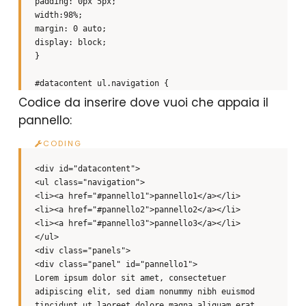
padding: 0px 5px;
width:98%;
margin: 0 auto;
display: block;
}
#datacontent ul.navigation {
list-style: none;
Codice da inserire dove vuoi che appaia il
margin: 0px auto;
pannello:
padding:0px;
display: block;
background: none;
}
<div id="datacontent">
<ul class="navigation">
#datacontent .navigation li {
<li><a href="#pannello1">pannello1</a></li>
float: left;
<li><a href="#pannello2">pannello2</a></li>
border:0px;
<li><a href="#pannello3">pannello3</a></li>
text-align:center;
</ul>
}
<div class="panels">
<div class="panel" id="pannello1">
#datacontent .navigation li a {
Lorem ipsum dolor sit amet, consectetuer
padding: 2px 0.5em; margin-left: 4px; font: 11px
adipiscing elit, sed diam nonummy nibh euismod
verdana; background: #ee7f90; border-top: 1px
tincidunt ut laoreet dolore magna aliquam erat