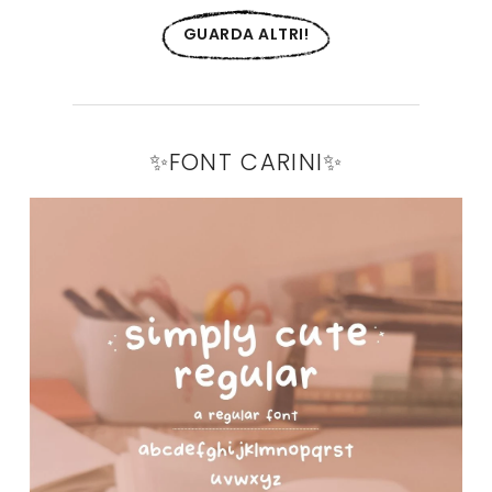
GUARDA ALTRI!
✨FONT CARINI✨