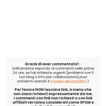
Grazie di aver commentato!
✨
Solitamente rispondo ai commenti nelle prime
24 ore, se hai richieste urgenti [problemi con il
tuo blog o info per collaborazioni] puoi
scrivermi usando il
modulo dei contatti
:)
Per favore NON lasciare link, a meno che
non siano richiesti espressamente da me.
I commenti con link non richiesti o con link
affiliati verranno considerati come SPAM e