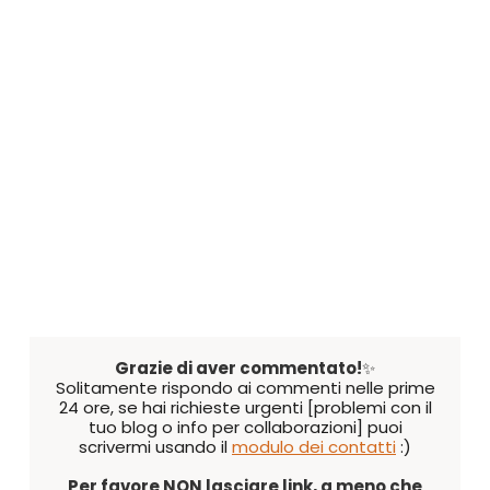
Grazie di aver commentato!
✨
Solitamente rispondo ai commenti nelle prime
24 ore, se hai richieste urgenti [problemi con il
tuo blog o info per collaborazioni] puoi
scrivermi usando il
modulo dei contatti
:)
Per favore NON lasciare link, a meno che