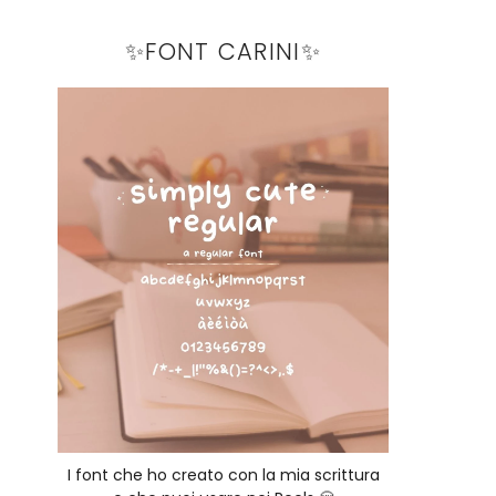
✨FONT CARINI✨
I font che ho creato con la mia scrittura