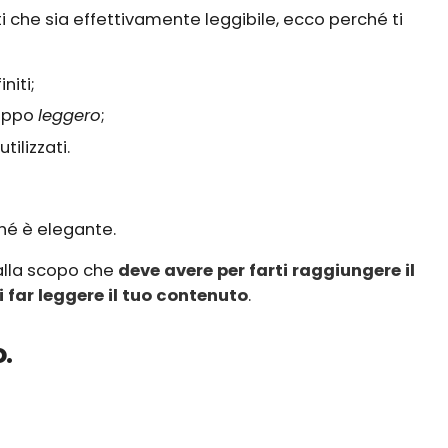
i che sia effettivamente leggibile, ecco perché ti
niti;
roppo
leggero
;
tilizzati.
hé è elegante.
 alla scopo che
deve avere per farti raggiungere il
i far leggere il tuo contenuto
.
.